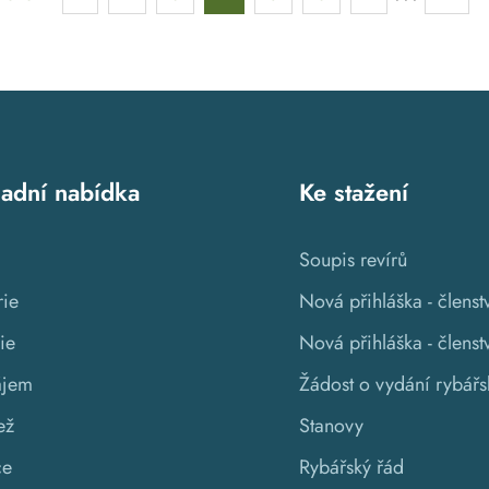
ladní nabídka
Ke stažení
Soupis revírů
rie
Nová přihláška - členst
ie
Nová přihláška - člens
ájem
Žádost o vydání rybářs
ež
Stanovy
ce
Rybářský řád