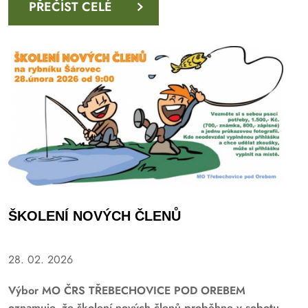
PŘEČÍST CELÉ
ŠKOLENÍ NOVÝCH ČLENŮ
28. 02. 2026
Výbor MO ČRS TŘEBECHOVICE POD OREBEM
oznamuje, že
školení nových členů
proběhne v sobotu