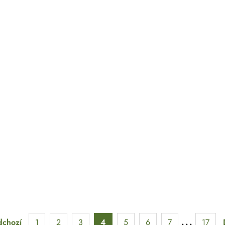
dchozí
1
2
3
4
5
6
7
17