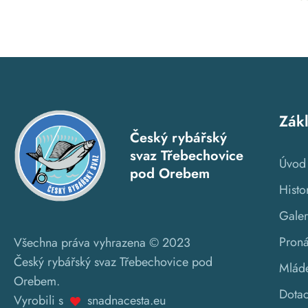
Zák
Český rybářský
svaz Třebechovice
Úvod
pod Orebem
Histo
Galer
Pron
Všechna práva vyhrazena © 2023
Český rybářský svaz Třebechovice pod
Mlád
Orebem.
Dota
Vyrobili s
snadnacesta.eu