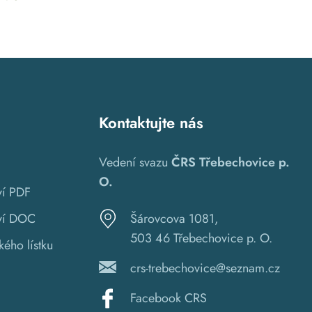
Kontaktujte nás
Vedení svazu
ČRS Třebechovice p.
O.
ví PDF
tví DOC
Šárovcova 1081,
503 46 Třebechovice p. O.
kého lístku
crs-trebechovice@seznam.cz
Facebook CRS