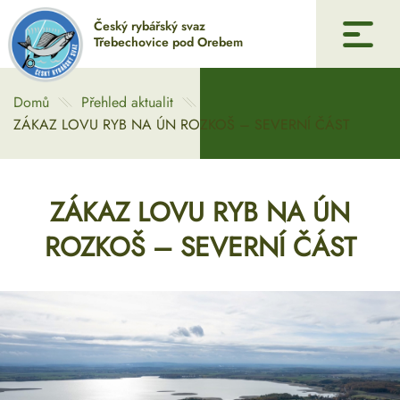
Český rybářský svaz
Třebechovice pod Orebem
Úvod
Domů
Přehled aktualit
ZÁKAZ LOVU RYB NA ÚN ROZKOŠ – SEVERNÍ ČÁST
Historie
Galerie
ZÁKAZ LOVU RYB NA ÚN
Pronájem
ROZKOŠ – SEVERNÍ ČÁST
Mládež
Dotace
Kontakty