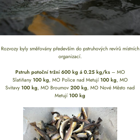
Rozvozy byly směřovány především do pstruhových revírů místních
organizací.
Pstruh potoční tržní 600 kg á 0.25 kg/ks
– MO
Slatiňany
100 kg
, MO Police nad Metují
100 kg
, MO
Svitavy
100 kg
, MO Broumov
200 kg
, MO Nové Město nad
Metují
100 kg