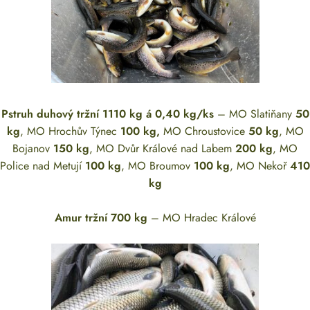
Pstruh duhový tržní 1110 kg á 0,40 kg/ks
– MO Slatiňany
50
kg
, MO Hrochův Týnec
100 kg,
MO Chroustovice
50 kg
, MO
Bojanov
150 kg
, MO Dvůr Králové nad Labem
200 kg
, MO
Police nad Metují
100 kg
, MO Broumov
100 kg
, MO Nekoř
410
kg
Amur tržní 700 kg
– MO Hradec Králové