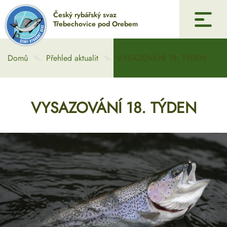
Český rybářský svaz
Třebechovice pod Orebem
Úvod
Domů
Přehled aktualit
VYSAZOVÁNÍ 18. TÝDEN
Historie
VYSAZOVÁNÍ 18. TÝDEN
Galerie
Pronájem
Mládež
Dotace
Kontakty