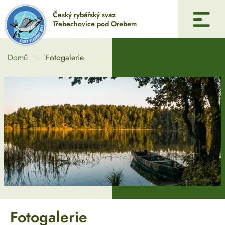
Český rybářský svaz
Třebechovice pod Orebem
Úvod
Domů
Fotogalerie
Historie
Galerie
Pronájem
Mládež
Dotace
Kontakty
Fotogalerie