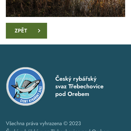
ZPĚT
Český rybářský
svaz Třebechovice
pod Orebem
Všechna práva vyhrazena © 2023